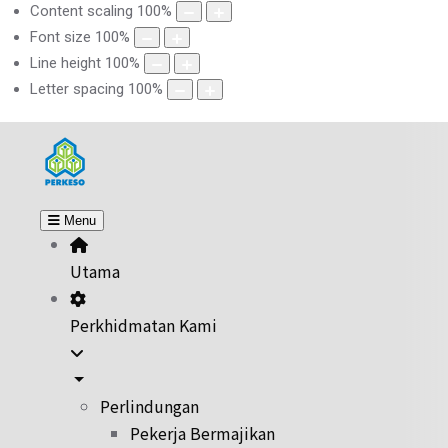
Content scaling
100
%
Font size
100
%
Line height
100
%
Letter spacing
100
%
Menu
Utama
Perkhidmatan Kami
Perlindungan
Pekerja Bermajikan