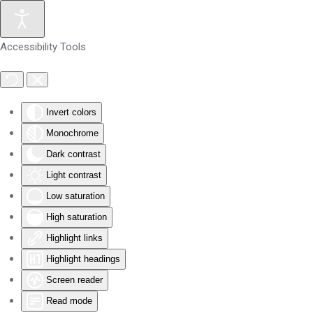
Skip to main content
Accessibility Tools
Invert colors
Monochrome
Dark contrast
Light contrast
Low saturation
High saturation
Highlight links
Highlight headings
Screen reader
Read mode