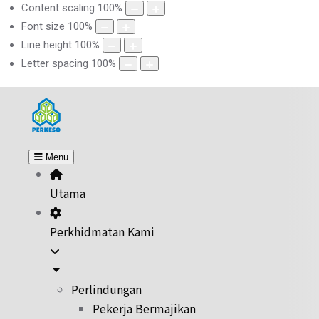
Content scaling
100
%
Font size
100
%
Line height
100
%
Letter spacing
100
%
Menu
Utama
Perkhidmatan Kami
Perlindungan
Pekerja Bermajikan