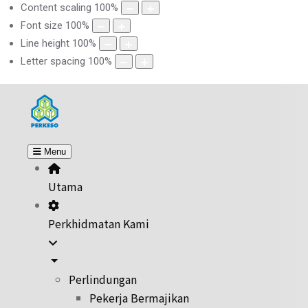
Content scaling
100
%
Font size
100
%
Line height
100
%
Letter spacing
100
%
Menu
Utama
Perkhidmatan Kami
Perlindungan
Pekerja Bermajikan