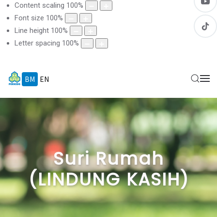
Content scaling
100
%
Font size
100
%
Line height
100
%
Letter spacing
100
%
BM
EN
Suri Rumah
(LINDUNG KASIH)