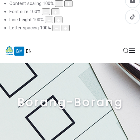
Content scaling
100
%
Font size
100
%
Line height
100
%
Letter spacing
100
%
BM
EN
Borang-Borang