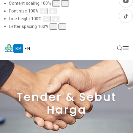
Content scaling
100
%
Font size
100
%
Line height
100
%
Letter spacing
100
%
BM
EN
Tender & Sebut
Harga