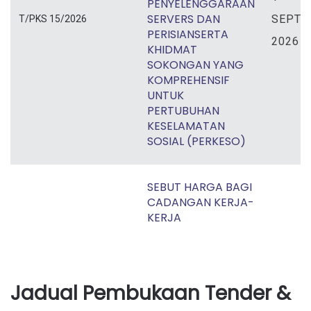
PENYELENGGARAAN
SERVERS DAN
SEPT
T/PKS 15/2026
PERISIANSERTA
2026
KHIDMAT
SOKONGAN YANG
KOMPREHENSIF
UNTUK
PERTUBUHAN
KESELAMATAN
SOSIAL (PERKESO)
SEBUT HARGA BAGI
CADANGAN KERJA-
KERJA
PENGGANTIAN
PAPAN TANDA LUAR
19 OG
BANGUNAN,
KP.PERKSO 13/2026(M)
2026
MENGECAT LUAR
Jadual Pembukaan Tender &
DAN DALAM
BANGUNAN DI