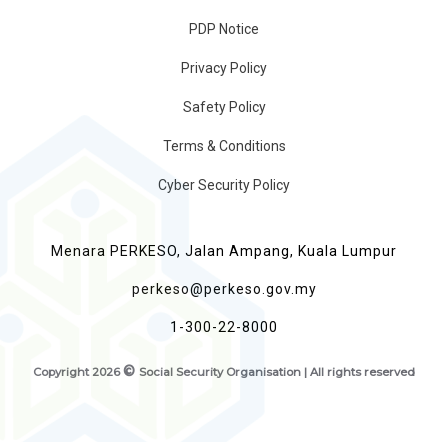
PROPOSAL (RFP) BAGI
JAWATANKUASA SEBUT HARGA
BIL 11/2025
P
PEROLEHAN
PERKESO
PDP Notice
PERKHIDMATAN
T/PKS 05/2026
P
PENILAIAN
Privacy Policy
KERENTANAN DAN
Safety Policy
UJIAN PENEMBUSAN
(VAPT) DI PERKESO
Terms & Conditions
Cyber Security Policy
JADUAL PEMBUKAAN
SEBUT HARGA BAGI
PERKHIDMATAN
Menara PERKESO, Jalan Ampang, Kuala Lumpur
PEMANTAUAN LIPUTAN
KP.PERKESO 09/2026
P
MEDIA MERANGKUMI
perkeso@perkeso.gov.my
MEDIA CETAK,
1-300-22-8000
ELEKTRONIK DAN
MEDIA SOSIAL PERKESO
©
Copyright
2026
Social Security Organisation | All rights reserved
TENDER BAGI
CADANGAN UBAHSUAI