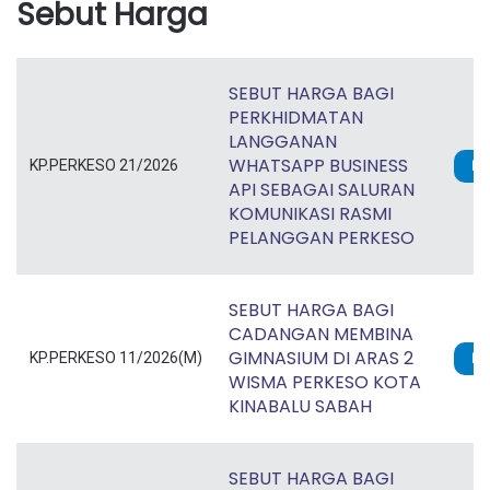
Sebut Harga
PEJABAT PERKESO
SIBU, SARAWAK
SEBUT HARGA BAGI
PERKHIDMATAN
SEBUT HARGA BAGI
LANGGANAN
CADANGAN
WHATSAPP BUSINESS
MEMBINA
KP.PERKESO 21/2026
P
21 OG
API SEBAGAI SALURAN
GIMNASIUM DI
KP.PERKSO 15/2026(M)
KOMUNIKASI RASMI
ARAS 1, WISMA
2026
PELANGGAN PERKESO
PERKESO IPOH,
PERAK DARUL
RIDZUAN
SEBUT HARGA BAGI
CADANGAN MEMBINA
GIMNASIUM DI ARAS 2
SEBUT HARGA BAGI
KP.PERKESO 11/2026(M)
P
WISMA PERKESO KOTA
CADANGAN
KINABALU SABAH
UBAHSUAI
CAWANGAN
11 OG
PENGURUSAN
KP.PERKESO 14/2026 (M)
SEBUT HARGA BAGI
HARTANAH DI
2026