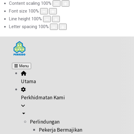
Content scaling
100
%
Font size
100
%
Line height
100
%
Letter spacing
100
%
Menu
Utama
Perkhidmatan Kami
Perlindungan
Pekerja Bermajikan