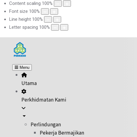
Content scaling
100
%
Font size
100
%
Line height
100
%
Letter spacing
100
%
Menu
Utama
Perkhidmatan Kami
Perlindungan
Pekerja Bermajikan