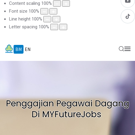
Content scaling
100
%
Font size
100
%
Line height
100
%
Letter spacing
100
%
BM
EN
Penggajian Pegawai Dagang
Di MYFutureJobs