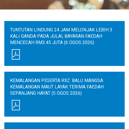
TUNTUTAN LINDUNG 24 JAM MELONJAK LEBIH 3
KALI GANDA PADA JULAI, BAYARAN FAEDAH
MENCECAH RM3.45 JUTA (6 OGOS 2026)
KEMALANGAN PESERTA RXZ: BALU MANGSA
KEMALANGAN MAUT LAYAK TERIMA FAEDAH
SEPANJANG HAYAT (5 OGOS 2026)