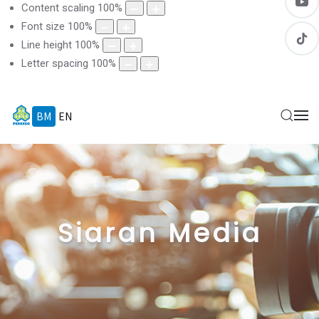
Content scaling
100
%
Font size
100
%
Line height
100
%
Letter spacing
100
%
BM
EN
Siaran Media