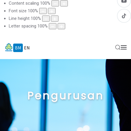
Content scaling
100
%
Font size
100
%
Line height
100
%
Letter spacing
100
%
BM
EN
Pengurusan