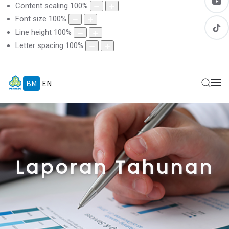
Content scaling
100
%
Font size
100
%
Line height
100
%
Letter spacing
100
%
BM
EN
Laporan Tahunan