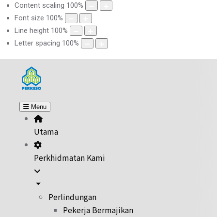
Content scaling
100
%
Font size
100
%
Line height
100
%
Letter spacing
100
%
Menu
Utama
Perkhidmatan Kami
Perlindungan
Pekerja Bermajikan