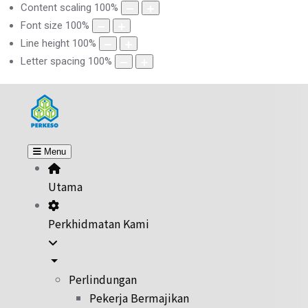
Content scaling
100
%
Font size
100
%
Line height
100
%
Letter spacing
100
%
Menu
Utama
Perkhidmatan Kami
Perlindungan
Pekerja Bermajikan