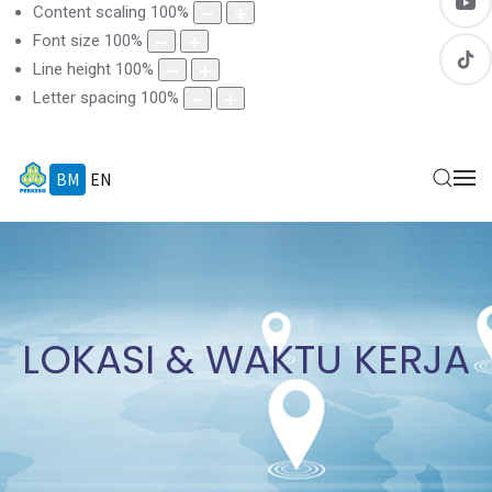
Content scaling
100
%
Font size
100
%
Line height
100
%
Letter spacing
100
%
BM
EN
LOKASI & WAKTU KERJA