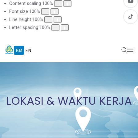
Content scaling
100
%
Font size
100
%
Line height
100
%
Letter spacing
100
%
BM
EN
LOKASI & WAKTU KERJA